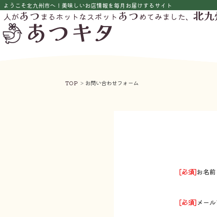
ようこそ北九州市へ！美味しいお店情報を毎月お届けするサイト
あつ
あつ
北九
人が
まるホットなスポット
めてみました、
あつキタ
TOP
お問い合わせフォーム
[必須]
お名前
[必須]
メール