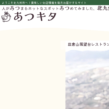
ようこそ北九州市へ！美味しいお店情報を毎月お届けするサイト
あつ
あつ
北九
人が
まるホットなスポット
めてみました、
あつキタ
皿倉山展望台レストラン 