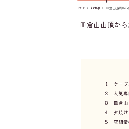
TOP
お食事
皿倉山山頂から
皿倉山山頂から
1
ケーブ
2
人気専
3
皿倉山
4
夕焼け
5
店舗情