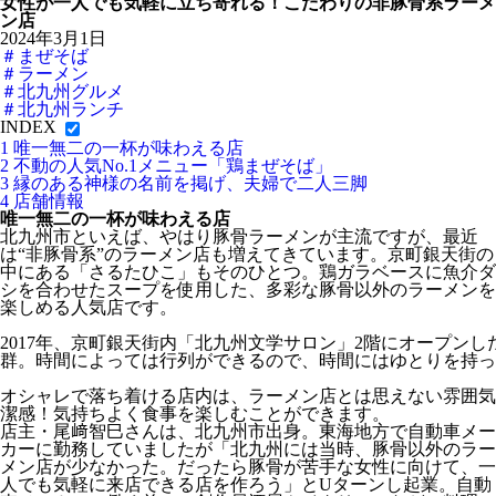
女性が一人でも気軽に立ち寄れる！こだわりの非豚骨系ラーメ
ン店
2024年3月1日
＃まぜそば
＃ラーメン
＃北九州グルメ
＃北九州ランチ
INDEX
1
唯一無二の一杯が味わえる店
2
不動の人気No.1メニュー「鶏まぜそば」
3
縁のある神様の名前を掲げ、夫婦で二人三脚
4
店舗情報
唯一無二の一杯が味わえる店
北九州市といえば、やはり豚骨ラーメンが主流ですが、最近
は“非豚骨系”のラーメン店も増えてきています。京町銀天街の
中にある「さるたひこ」もそのひとつ。鶏ガラベースに魚介ダ
シを合わせたスープを使用した、多彩な豚骨以外のラーメンを
楽しめる人気店です。
2017年、京町銀天街内「北九州文学サロン」2階にオープンし
群。時間によっては行列ができるので、時間にはゆとりを持っ
オシャレで落ち着ける店内は、ラーメン店とは思えない雰囲気
潔感！気持ちよく食事を楽しむことができます。
店主・尾﨑智巳さんは、北九州市出身。東海地方で自動車メー
カーに勤務していましたが「北九州には当時、豚骨以外のラー
メン店が少なかった。だったら豚骨が苦手な女性に向けて、一
人でも気軽に来店できる店を作ろう」とUターンし起業。自動