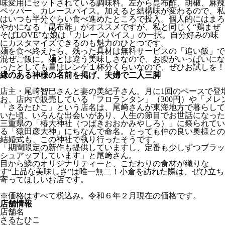
味変用にセットされている調味料。左から昆布酢、胡椒、麻辣
ペッパー、カレースパイス。加えると結構味が変わるので、私
はいつも半分ぐらい食べ進めたところで投入。個人的にはまろ
やかになる「昆布酢」がオススメですが、私と同じく“鶏まぜ
そばLOVE”な娘は「カレースパイス」の一択。自分好みの味
にカスタマイズできるのも魅力のひとつです。
麺を食べ終えたら、残った具材は無料サービスの「追い飯」で
混ぜご飯に。麺とは違う美味しさなので、お腹がいっぱいにな
ったとしても量はレンゲ１杯分くらいなので、ぜひお試しを！
縁のある神様の名前を掲げ、夫婦で二人三脚
店主・尾﨑智巳さんと妻の美紀子さん。月に1回のペースで登
お、店内で販売している「フロランタン」（300円）や「メレ
「さるたひこ」という店名は、尾﨑さんが東海地方で暮らして
いた頃、いろんな出会いがあり、人生の節目でお世話になった
三重県の「椿大神社（つばきおおかみやしろ）」に祭られてい
る「猿田彦大神」にちなんで命名。とっても仲の良い奥様との
結婚式も、この神社で執り行ったそうです。
「期間限定の新作も提供していますし、定番も少しずつブラッ
シュアップしています」と尾﨑さん。
目から鱗のオリジナリティーと、こだわりの食材が織りな
す“上品な美味しさ”は唯一無二！小倉を訪れた際は、ぜひ立ち
寄ってほしいお店です。
※価格はすべて税込み。令和６年２月現在の価格です。
店舗情報
店舗名
さるたひこ