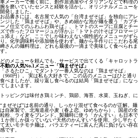
車メーカーで働く前に、創作居酒屋やイタリアンなどで料理の
腕を磨いていたセンスと経験を活かし、オリジナルメニューを
開発しました。
お品書きには、名古屋で人気の「台湾まぜそば」を独自にアレ
ンジした「鶏まぜそば」や、きめ細かな泡が麺を覆う「カプチ
ーノ仕立てのふわふわ鶏そば」、トマトのスープに豆腐とチー
ズで作ったフロマージュが浮かぶ「トマトの汁そばフロマージ
ュ添え」など、ここでしか味わえない個性的なメニューがずら
り。化学調味料や添加物を使わず、麺から手作りにこだわる尾
﨑さんの麺料理は、どれも最後の一滴まで美味しく食べられま
す。
どのメニューを頼んでも、サービスで出てくる「キャロットラ
不動の人気No.1メニュー「鶏まぜそば」
「さるたひこ」でダントツ一番人気なのは「鶏まぜそば」
（960円）。 実は私も大好きで、この店のメニューはひと通り
食べましたが、繰り返し食べるのは結局「鶏まぜそば」になっ
てしまいます。
トッピングは味付き鶏ミンチ、鶏節、海苔、水菜、玉ねぎ、に
“まぜそば”は名前の通り、しっかり混ぜて食べるのが正解。麺
は自家製で、北海道産小麦（春よ恋、ゆめちから）、国産の全
粒粉、ライ麦をブレンド。製麺時に使う「かんすい」も日本で
１か所しか扱っていない“天然のかんすい”を使用。少し平たく
て太いモチモチ麺は、バラエティーに富んだ具に負けない存在
感です。