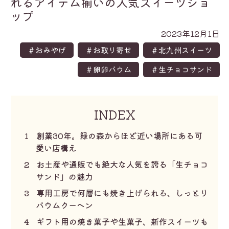
れるアイテム揃いの人気スイーツショ
ップ
2023年12月1日
＃おみやげ
＃お取り寄せ
＃北九州スイーツ
＃卵卵バウム
＃生チョコサンド
INDEX
1
創業30年。緑の森からほど近い場所にある可
愛い店構え
2
お土産や通販でも絶大な人気を誇る「生チョコ
サンド」の魅力
3
専用工房で何層にも焼き上げられる、しっとり
バウムクーヘン
4
ギフト用の焼き菓子や生菓子、新作スイーツも