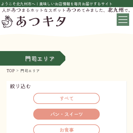
ようこそ北九州市へ！美味しいお店情報を毎月お届けするサイト
あつ
あつ
北九州
人が
まるホットなスポット
めてみました、
で。
あつキタ
門司エリア
TOP
門司エリア
絞り込む
すべて
パン・スイーツ
お食事