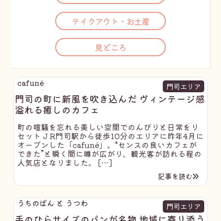
テイクアウト・お土産
見どころ
cafuné
門司エリア
門司の町に新風を吹き込んだ ヴィンテージ感
溢れる癒しのカフェ
町の喧騒を忘れる美しい空間でのんびりと日常をリ
セット J R門司駅から徒歩10分のエリアに昨年4月に
オープンした「cafuné」。“センスの良いカフェが
できた”と瞬く間に噂が広がり、観光客が訪れる程の
人気店となりました。 […]
記事を読む
うちのぱん と うつわ
門司エリア
手のひらサイズのパンが名物 地域に寄り添う