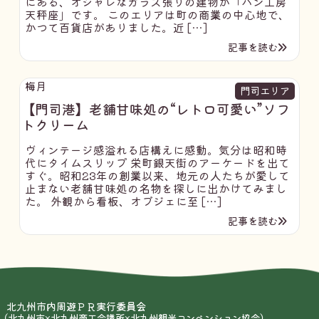
にある、オシャレなガラス張りの建物が「パン工房
天秤座」です。 このエリアは町の商業の中心地で、
かつて百貨店がありました。近 […]
記事を読む
梅月
門司エリア
【門司港】老舗甘味処の“レトロ可愛い”ソフ
トクリーム
ヴィンテージ感溢れる店構えに感動。気分は昭和時
代にタイムスリップ 栄町銀天街のアーケードを出て
すぐ。昭和23年の創業以来、地元の人たちが愛して
止まない老舗甘味処の名物を探しに出かけてみまし
た。 外観から看板、オブジェに至 […]
記事を読む
北九州市内周遊ＰＲ実行委員会
（北九州市×北九州商工会議所×北九州観光コンベンション協会）