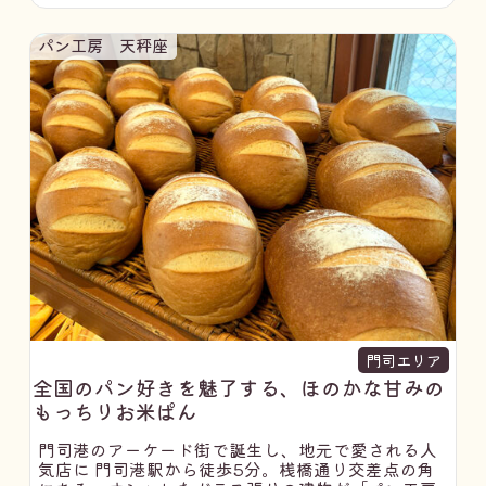
パン工房 天秤座
門司エリア
全国のパン好きを魅了する、ほのかな甘みの
もっちりお米ぱん
門司港のアーケード街で誕生し、地元で愛される人
気店に 門司港駅から徒歩5分。桟橋通り交差点の角