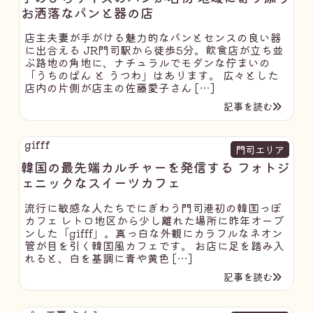
お洒落なパンと器の店
店主夫妻が手がける魅力的なパンとセンスの良い器
に出合える JR門司駅から徒歩5分。飲食店が立ち並
ぶ路地の角地に、ナチュラルでモダンな佇まいの
「うちのぱん と うつわ」はあります。 広々とした
店内の片側が店主の佐藤愛子さん […]
記事を読む
gifff
門司エリア
韓国の最先端カルチャーを発信する フォトジ
ェニックなスイーツカフェ
流行に敏感な人たちでにぎわう門司港初の韓国っぽ
カフェ レトロ地区から少し離れた場所に昨年オープ
ンした「gifff」。真っ白な外観にカラフルなネオン
管が目を引く韓国風カフェです。 お店に足を踏み入
れると、白を基調に青や黄色 […]
記事を読む