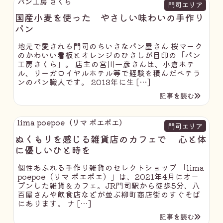
パン工房 さくら
門司エリア
国産小麦を使った やさしい味わいの手作り
パン
地元で愛される門司のちいさなパン屋さん 桜マーク
のかわいい看板とオレンジのひさしが目印の「パン
工房さくら」。 店主の宮川一彦さんは、小倉ホテ
ル、リーガロイヤルホテル等で経験を積んだベテラ
ンのパン職人です。 2013年に生 […]
記事を読む
lima poepoe（リマ ポエポエ）
門司エリア
ぬくもりを感じる雑貨店のカフェで 心と体
に優しいひと時を
個性あふれる手作り雑貨のセレクトショップ 「lima
poepoe（リマ ポエポエ）」は、2021年4月にオー
プンした雑貨＆カフェ。JR門司駅から徒歩5分、八
百屋さんや飲食店などが並ぶ柳町商店街のすぐそば
にあります。 ナ […]
記事を読む