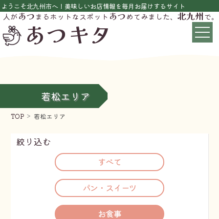
ようこそ北九州市へ！美味しいお店情報を毎月お届けするサイト
あつ
あつ
北九州
人が
まるホットなスポット
めてみました、
で。
あつキタ
若松エリア
TOP
若松エリア
絞り込む
すべて
パン・スイーツ
お食事