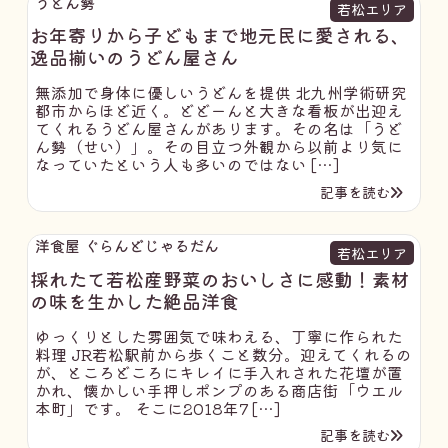
うどん勢
若松エリア
お年寄りから子どもまで地元民に愛される、
逸品揃いのうどん屋さん
無添加で身体に優しいうどんを提供 北九州学術研究
都市からほど近く。どどーんと大きな看板が出迎え
てくれるうどん屋さんがあります。その名は「うど
ん勢（せい）」。その目立つ外観から以前より気に
なっていたという人も多いのではない […]
記事を読む
洋食屋 ぐらんどじゃるだん
若松エリア
採れたて若松産野菜のおいしさに感動！素材
の味を生かした絶品洋食
ゆっくりとした雰囲気で味わえる、丁寧に作られた
料理 JR若松駅前から歩くこと数分。迎えてくれるの
が、ところどころにキレイに手入れされた花壇が置
かれ、懐かしい手押しポンプのある商店街「ウエル
本町」です。 そこに2018年7 […]
記事を読む