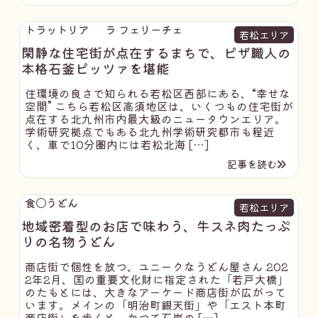
トラットリア ラ フェリーチェ
若松エリア
閑静な住宅街が点在するまちで、ピザ職人の
本格石釜ピッツァを堪能
住環境の良さで知られる若松区西部にある、“幸せな
空間” こちら若松区高須地区は、いくつもの住宅街が
点在する北九州市内最大級のニュータウンエリア。
学術研究拠点でもある北九州学術研究都市も程近
く、車で10分圏内には若松北海 […]
記事を読む
食〇うどん
若松エリア
地域密着型のお店で味わう、牛スネ肉たっぷ
りの名物うどん
商店街で個性を放つ、ユニークなうどん屋さん 202
2年2月、国の重要文化財に指定された「若戸大橋」
のたもとには、大きなアーケード商店街が広がって
います。メインの「明治町銀天街」や「エスト本町
商店街」を歩くと、かつて石炭の […]