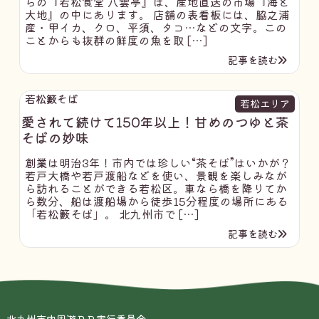
らの『若松食堂 八雲亭』は、産地直送の市場『海と
大地』の中にあります。 店舗の表看板には、脇之浦
産・甲イカ、クロ、平須、タコ…などの文字。この
ことからも抜群の鮮度の魚を取 […]
記事を読む
若松籔そば
若松エリア
愛されて続けて150年以上！甘めのつゆと茶
そばの妙味
創業は明治3年！市内では珍しい“茶そば”はいかが？
若戸大橋や若戸渡船などを使い、景観を楽しみなが
ら訪れることができる若松区。車なら橋を降りてか
ら数分、船は渡船場から徒歩15分程度の場所にある
「若松籔そば」。 北九州市で […]
記事を読む
北九州市内周遊ＰＲ実行委員会