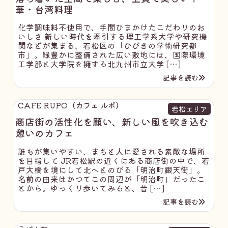
華・台湾料理
化学調味料不使用で、手間ひまかけたこだわりのお
いしさ 新しい時代を牽引する理工学系大学や研究機
関などが集まる、若松区の「ひびきの学術研究都
市」。緑豊かに整備された広い敷地には、国際環境
工学部と大学院を擁する北九州市立大学 […]
記事を読む
CAFE RUPO（カフェ ルポ）
若松エリア
商店街の活性化を願い、新しい風を吹き込む
憩いのカフェ
誰もが集いやすい、まちと人に愛される素敵な場所
を目指して JR若松駅の近くにある商店街の中で、若
戸大橋を境にして北へとのびる「明治町銀天街」。
名前の由来はかつてこの周辺が「明治町」だったこ
とから。ゆっくり歩いてみると、昔 […]
記事を読む