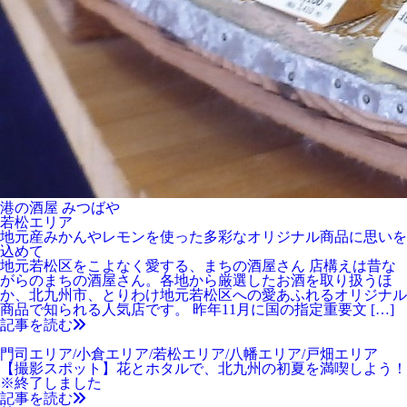
港の酒屋 みつばや
若松エリア
地元産みかんやレモンを使った多彩なオリジナル商品に思いを
込めて
地元若松区をこよなく愛する、まちの酒屋さん 店構えは昔な
がらのまちの酒屋さん。各地から厳選したお酒を取り扱うほ
か、北九州市、とりわけ地元若松区への愛あふれるオリジナル
商品で知られる人気店です。 昨年11月に国の指定重要文 […]
記事を読む
門司エリア/小倉エリア/若松エリア/八幡エリア/戸畑エリア
【撮影スポット】花とホタルで、北九州の初夏を満喫しよう！
※終了しました
記事を読む