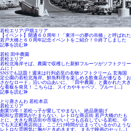
若松エリア/戸畑エリア
【イベント】開通６０周年！「東洋一の夢の吊橋」と呼ばれた
若戸大橋と６０周年記念イベントをご紹介！※終了しました
記事を読む
若松 田中農園
若松エリア
若松北海岸そば。農園で収穫した新鮮フルーツがソフトクリー
ムに！
SNSでも話題！週末は行列必至の名物ソフトクリーム 玄海国
定公園の若松北海岸。鮮魚料理を楽しめる飲食店が連なる「お
さかなロード」沿いの山あいに、「田中農園」と書かれた大き
な看板を発見！ こちらは、スイカやキャベツ、ブルー […]
記事を読む
とり唐さんわ 若松本店
若松エリア
創業55年！若松っ子が愛してやまない、絶品唐揚げ
昭和な雰囲気がたまらない、レトロな商店街 若戸大橋のたも
とに、大きな商店街や市場がいくつも点在している若松。 中
でも大正町商店街は、ここだけ時間が止まっているかのような
レトロな雰囲気に胸がときめきます。 まるで映画のセッ […]