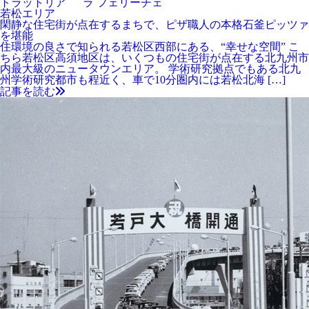
トラットリア ラ フェリーチェ
若松エリア
閑静な住宅街が点在するまちで、ピザ職人の本格石釜ピッツァ
を堪能
住環境の良さで知られる若松区西部にある、“幸せな空間” こ
ちら若松区高須地区は、いくつもの住宅街が点在する北九州市
内最大級のニュータウンエリア。 学術研究拠点でもある北九
州学術研究都市も程近く、車で10分圏内には若松北海 […]
記事を読む