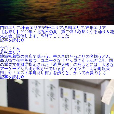
門司エリア/小倉エリア/若松エリア/八幡エリア/戸畑エリア
【お祭り】2022年・北九州の夏、第二弾！心熱くなる踊り＆花
火大会、開催します。※終了しました
記事を読む
食〇うどん
若松エリア
地域密着型のお店で味わう、牛スネ肉たっぷりの名物うどん
商店街で個性を放つ、ユニークなうどん屋さん 2022年2月、国
の重要文化財に指定された「若戸大橋」のたもとには、大きな
アーケード商店街が広がっています。メインの「明治町銀天
街」や「エスト本町商店街」を歩くと、かつて石炭の […]
記事を読む