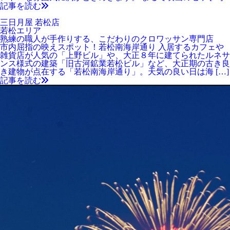
記事を読む
三日月屋 若松店
若松エリア
熟練の職人が手作りする、こだわりのクロワッサン専門店
市内屈指の映えスポット！若松南海岸通り 入居するカフェや
雑貨店が人気の「上野ビル」や、大正８年に建てられたルネサ
ンス様式の建築「旧古河鉱業若松ビル」など、大正期の古き良
き建物が点在する「若松南海岸通り」。天気の良い日は海 […]
記事を読む