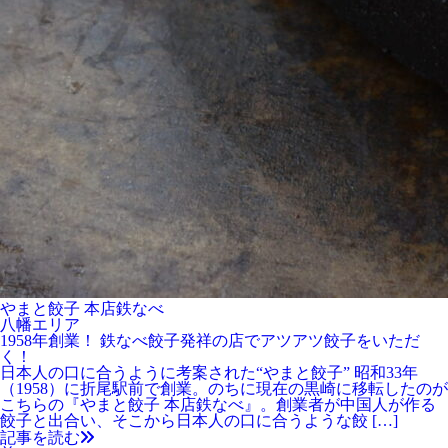
やまと餃子 本店鉄なべ
八幡エリア
1958年創業！ 鉄なべ餃子発祥の店でアツアツ餃子をいただ
く！
日本人の口に合うように考案された“やまと餃子” 昭和33年
（1958）に折尾駅前で創業。のちに現在の黒崎に移転したのが
こちらの『やまと餃子 本店鉄なべ』。創業者が中国人が作る
餃子と出合い、そこから日本人の口に合うような餃 […]
記事を読む