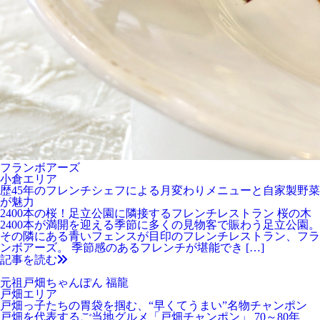
フランボアーズ
小倉エリア
歴45年のフレンチシェフによる月変わりメニューと自家製野菜
が魅力
2400本の桜！足立公園に隣接するフレンチレストラン 桜の木
2400本が満開を迎える季節に多くの見物客で賑わう足立公園。
その隣にある青いフェンスが目印のフレンチレストラン、フラ
ンボアーズ。 季節感のあるフレンチが堪能でき […]
記事を読む
元祖戸畑ちゃんぽん 福龍
戸畑エリア
戸畑っ子たちの胃袋を掴む、“早くてうまい”名物チャンポン
戸畑を代表するご当地グルメ「戸畑チャンポン」 70～80年