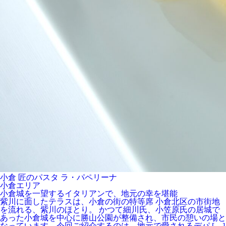
小倉 匠のパスタ ラ・パペリーナ
小倉エリア
小倉城を一望するイタリアンで、地元の幸を堪能
紫川に面したテラスは、小倉の街の特等席 小倉北区の市街地
を流れる、紫川のほとり。 かつて細川氏、小笠原氏の居城で
あった小倉城を中心に勝山公園が整備され、市民の憩いの場と
なっています。今回ご紹介するのは、地元で愛されるデパ […]