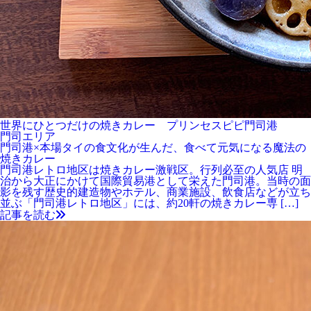
世界にひとつだけの焼きカレー プリンセスピピ門司港
門司エリア
門司港×本場タイの食文化が生んだ、食べて元気になる魔法の
焼きカレー
門司港レトロ地区は焼きカレー激戦区。行列必至の人気店 明
治から大正にかけて国際貿易港として栄えた門司港。当時の面
影を残す歴史的建造物やホテル、商業施設、飲食店などが立ち
並ぶ「門司港レトロ地区」には、約20軒の焼きカレー専 […]
記事を読む