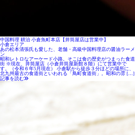
中国料理 耕治 小倉魚町本店【井筒屋店は営業中】
小倉エリア
あの松本清張氏も愛した、老舗・高級中国料理店の醤油ラーメ
ン
昭和レトロなアーケード小路。そこは食の歴史がつまった食道
街 ※現在、井筒屋店（小倉井筒屋新館８階）にて営業中で
す。（令和６年5月現在） 小倉駅から徒歩３分ほどの場所に、
北九州最古の食道街といわれる「鳥町食道街」。昭和の雰 […]
記事を読む