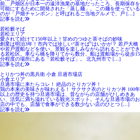
前、戸畑区が日本一の遠洋漁業の基地だったころ、長期保存を
可能にするために開発された「蒸し麺」。この麺を使っている
のが「戸畑チャンポン」と呼ばれるご当地グルメで、戸 […]
記事を読む
若松籔そば
若松エリア
愛されて続けて150年以上！甘めのつゆと茶そばの妙味
創業は明治3年！市内では珍しい“茶そば”はいかが？ 若戸大橋
や若戸渡船などを使い、景観を楽しみながら訪れることができ
る若松区。車なら橋を降りてから数分、船は渡船場から徒歩15
分程度の場所にある「若松籔そば」。 北九州市で […]
記事を読む
とりかつ丼の黒兵衛 小倉 旦過市場店
小倉エリア
旦過市場に来たらコレ！ 絶品のとりカツ丼！
鶏の本来の美味さが味わえる！ サクサク衣のとりカツ丼 100年
以上の歴史を持つ旦過市場は、昔ながらの店舗がひしめきあ
い、活気に満ち溢れている観光スポット。そんな旦過市場のお
店の中でも、店舗で食事ができる数少ない店のひとつ […]
記事を読む