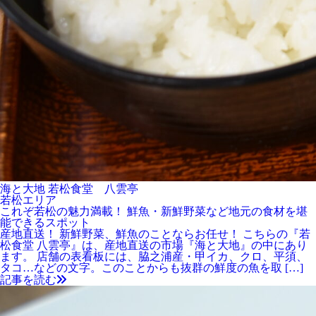
海と大地 若松食堂 八雲亭
若松エリア
これぞ若松の魅力満載！ 鮮魚・新鮮野菜など地元の食材を堪
能できるスポット
産地直送！ 新鮮野菜、鮮魚のことならお任せ！ こちらの『若
松食堂 八雲亭』は、産地直送の市場『海と大地』の中にあり
ます。 店舗の表看板には、脇之浦産・甲イカ、クロ、平須、
タコ…などの文字。このことからも抜群の鮮度の魚を取 […]
記事を読む