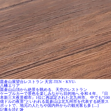
皿倉山展望台レストラン 天宮-TEN・KYU-
八幡エリア
皿倉山山頂から絶景を眺める、天空のレストラン
ケーブルカーで景色を楽しみながら目的地へ 令和４年、『日
本新三大夜景都市』1位に再認定された北九州市。 中でも“100
億ドルの夜景”といわれる皿倉山は北九州市を代表する絶景ス
ポットで、地元の人たちや国内外からの観光客も多 […]
記事を読む