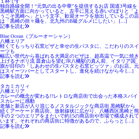
１杯です
独自路線全開！“元気の出る中華”を提供するお店 国道3号線を
黒崎駅方面に向かっていると、左手に見える赤いのぼりと「よ
うこそ黒崎へ」という文字。歓迎オーラを放出しているこの店
は「黒崎の担々麺を、北九州のB級グルメにしたい」 […]
記事を読む
Blue Ocean（ブルーオーシャン）
八幡エリア
軽くてもっちり石窯ピザと幸せの生パスタに、こだわりのスイ
ーツも
幅広い世代から喜ばれる大満足のピザは、超高温で一気に焼き
上げるナポリ流 皿倉山を望むJR八幡駅の真ん前、イタリア国
旗が目印の「しあわせの生パスタと石窯ピッツァ」のお店。元
はスイーツバーとしてスタートし、進化を続けながら今 […]
記事を読む
タカミカリィ
八幡エリア
カレーの概念が変わる!?レトロな商店街で出会った本格スパイ
スカレーに感動
老舗と新店が入り混じるノスタルジックな商店街 黒崎駅から
続くアーケード商店街。放射線状に広がり、八幡西区黒崎と熊
手の２つのエリアをまたいで約15の商店街や市場で構成されて
います。それぞれの商店街に特徴があるので、ふらっと […]
記事を読む