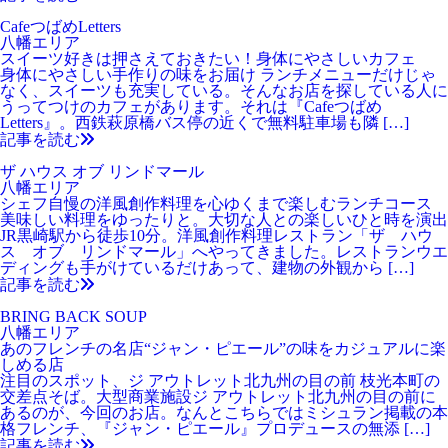
CafeつばめLetters
八幡エリア
スイーツ好きは押さえておきたい！身体にやさしいカフェ
身体にやさしい手作りの味をお届け ランチメニューだけじゃ
なく、スイーツも充実している。そんなお店を探している人に
うってつけのカフェがあります。それは『Cafeつばめ
Letters』。西鉄萩原橋バス停の近くで無料駐車場も隣 […]
記事を読む
ザ ハウス オブ リンドマール
八幡エリア
シェフ自慢の洋風創作料理を心ゆくまで楽しむランチコース
美味しい料理をゆったりと。大切な人との楽しいひと時を演出
JR黒崎駅から徒歩10分。洋風創作料理レストラン「ザ ハウ
ス オブ リンドマール」へやってきました。レストランウエ
ディングも手がけているだけあって、建物の外観から […]
記事を読む
BRING BACK SOUP
八幡エリア
あのフレンチの名店“ジャン・ピエール”の味をカジュアルに楽
しめる店
注目のスポット、ジ アウトレット北九州の目の前 枝光本町の
交差点そば。大型商業施設ジ アウトレット北九州の目の前に
あるのが、今回のお店。なんとこちらではミシュラン掲載の本
格フレンチ、『ジャン・ピエール』プロデュースの無添 […]
記事を読む