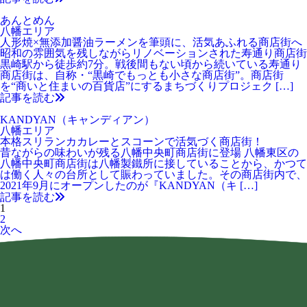
あんとめん
八幡エリア
人形焼×無添加醤油ラーメンを筆頭に、活気あふれる商店街へ
昭和の雰囲気を残しながらリノベーションされた寿通り商店街
黒崎駅から徒歩約7分。戦後間もない頃から続いている寿通り
商店街は、自称・“黒崎でもっとも小さな商店街”。商店街
を“商いと住まいの百貨店”にするまちづくりプロジェク […]
記事を読む
KANDYAN（キャンディアン）
八幡エリア
本格スリランカカレーとスコーンで活気づく商店街！
昔ながらの味わいが残る八幡中央町商店街に登場 八幡東区の
八幡中央町商店街は八幡製鐵所に接していることから、かつて
は働く人々の台所として賑わっていました。その商店街内で、
2021年9月にオープンしたのが『KANDYAN（キ […]
記事を読む
1
2
次へ