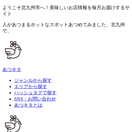
ようこそ北九州市へ！美味しいお店情報を毎月お届けするサ
イト
人が
あつ
まるホットなスポット
あつ
めてみました、
北九州
で。
あつキタ
ジャンルから探す
エリアから探す
ハッシュタグで探す
SNS・お問い合わせ
あつキタとは