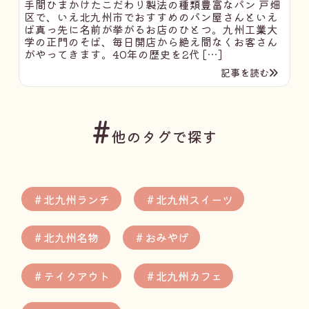
手間ひまかけたこだわり製法の種類豊富なパン 戸畑
区で、いえ北九州市でおすすめのパン屋さんといえ
ば真っ先に名前が挙がるお店のひとつ。九州工業大
学の正門のそば、毎日開店から絶え間なくお客さん
がやってきます。40年の歴史を2代 […]
記事を読む
#
他のタグで探す
＃北九州ランチ
＃北九州スイーツ
＃北九州名物
＃おみやげ
＃テイクアウト
＃北九州カフェ