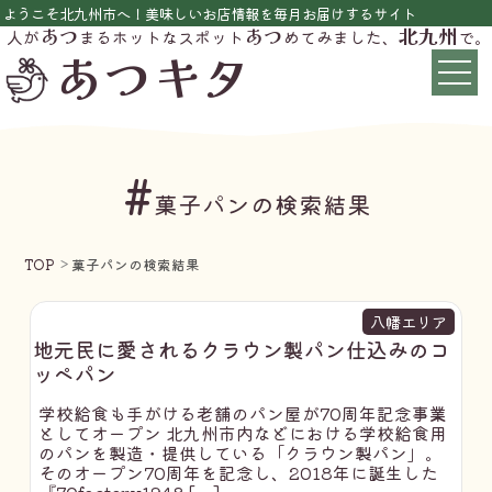
ようこそ北九州市へ！美味しいお店情報を毎月お届けするサイト
あつ
あつ
北九州
人が
まるホットなスポット
めてみました、
で。
あつキタ
#
菓子パンの検索結果
TOP
菓子パンの検索結果
八幡エリア
地元民に愛されるクラウン製パン仕込みのコ
ッペパン
学校給食も手がける老舗のパン屋が70周年記念事業
としてオープン 北九州市内などにおける学校給食用
のパンを製造・提供している「クラウン製パン」。
そのオープン70周年を記念し、2018年に誕生した