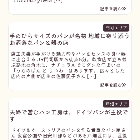
『70factory1948 […]
記事を読む
門司エリア
手のひらサイズのパンが名物 地域に寄り添う
お洒落なパンと器の店
店主夫妻が手がける魅力的なパンとセンスの良い器
に出合える JR門司駅から徒歩5分。飲食店が立ち並
ぶ路地の角地に、ナチュラルでモダンな佇まいの
「うちのぱん と うつわ」はあります。 広々とした
店内の片側が店主の佐藤愛子さん […]
記事を読む
戸畑エリア
夫婦で営むパン工房は、ドイツパンが主役で
す
ドイツ＆オーストリアのパンを作る貴重なパン屋さ
ん 夜宮公園や旧安川邸などがある戸畑区には、区役