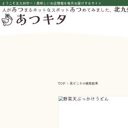
ようこそ北九州市へ！美味しいお店情報を毎月お届けするサイト
あつ
あつ
北九
人が
まるホットなスポット
めてみました、
あつキタ
TOP
見どころの検索結果