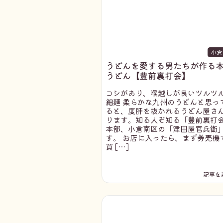
小倉
うどんを愛する男たちが作る
うどん【豊前裏打会】
コシがあり、喉越しが良いツルツ
細麺 柔らかな九州のうどんと思っ
ると、度肝を抜かれるうどん屋さ
ります。知る人ぞ知る「豊前裏打
本部、小倉南区の「津田屋官兵衛
す。 お店に入ったら、まず券売機
買 […]
記事を