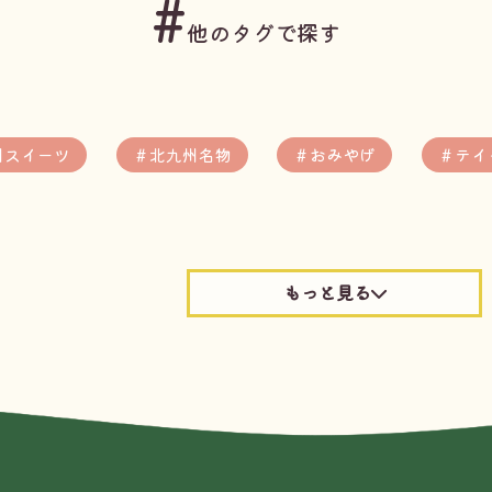
#
他のタグで探す
州スイーツ
＃北九州名物
＃おみやげ
＃テイ