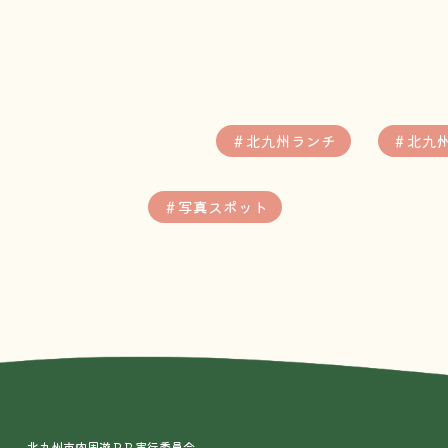
＃北九州ランチ
＃北九
＃写真スポット
北九州市内周遊ＰＲ実行委員会