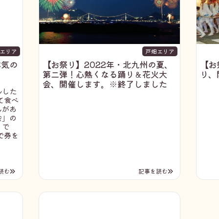
エリア
戸畑エリア
本気の
【お祭り】2022年・北九州の夏、
【お
第二弾！心熱くなる踊り＆花火大
り、
会、開催します。※終了しました
ルした
て食べ
んがあ
会」の
」で
で券を
読む
記事を読む