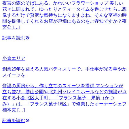
夜宮の森のそばにある、かわいいフラワーショップ 美しい
花々に囲まれて、ゆったりとティータイムを過ごせたら…想
像するだけで贅沢な気持ちになりますよね。そんな至福の時
間を提供してくれるお店が戸畑にあるのをご存知ですか？夜
宮公 […]
記事を読む
小倉エリア
創業25年を迎える人気パティスリーで、手仕事が光る華やか
スイーツを
併設の厨房から、作り立てのスイーツを提供 マンションが
立ち並び、勝山公園や北九州ソレイユホールなどの施設が点
在する小倉北区大手町。 「フランス菓子 果摘（かつ
み）」は、「フランス菓子16区」で修業したオーナーシェフ
楠本克 […]
記事を読む