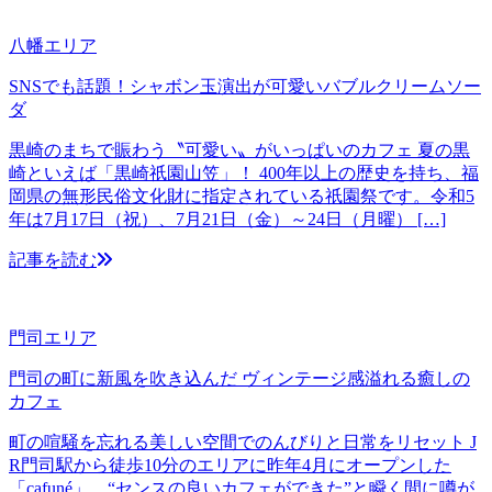
八幡エリア
SNSでも話題！シャボン玉演出が可愛いバブルクリームソー
ダ
黒崎のまちで賑わう〝可愛い〟がいっぱいのカフェ 夏の黒
崎といえば「黒崎祇園山笠」！ 400年以上の歴史を持ち、福
岡県の無形民俗文化財に指定されている祇園祭です。令和5
年は7月17日（祝）、7月21日（金）～24日（月曜） […]
記事を読む
門司エリア
門司の町に新風を吹き込んだ ヴィンテージ感溢れる癒しの
カフェ
町の喧騒を忘れる美しい空間でのんびりと日常をリセット J
R門司駅から徒歩10分のエリアに昨年4月にオープンした
「cafuné」。“センスの良いカフェができた”と瞬く間に噂が