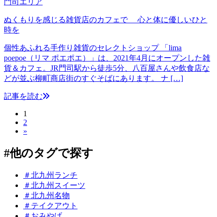
門司エリア
ぬくもりを感じる雑貨店のカフェで 心と体に優しいひと
時を
個性あふれる手作り雑貨のセレクトショップ 「lima
poepoe（リマ ポエポエ）」は、2021年4月にオープンした雑
貨＆カフェ。JR門司駅から徒歩5分、八百屋さんや飲食店な
どが並ぶ柳町商店街のすぐそばにあります。 ナ […]
記事を読む
1
2
»
#
他のタグで探す
＃北九州ランチ
＃北九州スイーツ
＃北九州名物
＃テイクアウト
＃おみやげ