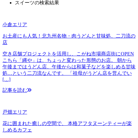
スイーツの検索結果
小倉エリア
お土産にも人気！北九州名物・肉うどんと甘味処、二刀流の
店
空き店舗プロジェクトを活用し、こがね市場商店街にOPEN
こちら「縄や」は、ちょっと変わった形態のお店。 朝から
午後まではうどん店、午後からは和菓子などを楽しめる甘味
処…という二刀流なんです。 「祖母がうどん店を営んでい
[…]
記事を読む
戸畑エリア
花に囲まれた癒しの空間で、 本格アフタヌーンティーが楽
しめるカフェ