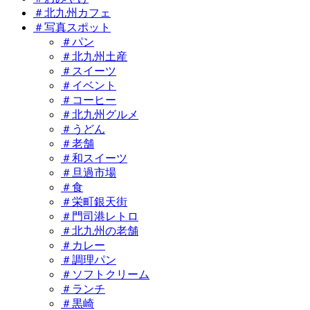
＃北九州カフェ
＃写真スポット
＃パン
＃北九州土産
＃スイーツ
＃イベント
＃コーヒー
＃北九州グルメ
＃うどん
＃老舗
＃和スイーツ
＃旦過市場
＃食
＃栄町銀天街
＃門司港レトロ
＃北九州の老舗
＃カレー
＃調理パン
＃ソフトクリーム
＃ランチ
＃黒崎