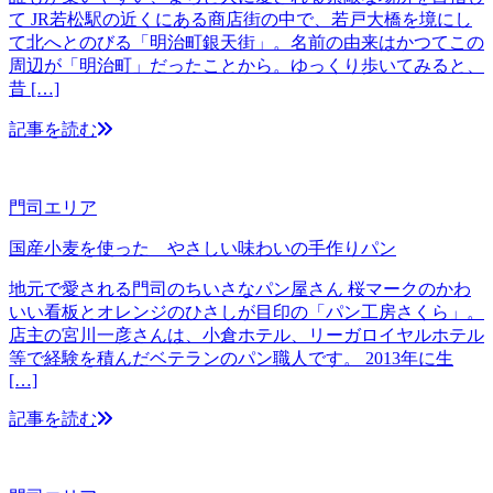
て JR若松駅の近くにある商店街の中で、若戸大橋を境にし
て北へとのびる「明治町銀天街」。名前の由来はかつてこの
周辺が「明治町」だったことから。ゆっくり歩いてみると、
昔 […]
記事を読む
門司エリア
国産小麦を使った やさしい味わいの手作りパン
地元で愛される門司のちいさなパン屋さん 桜マークのかわ
いい看板とオレンジのひさしが目印の「パン工房さくら」。
店主の宮川一彦さんは、小倉ホテル、リーガロイヤルホテル
等で経験を積んだベテランのパン職人です。 2013年に生
[…]
記事を読む